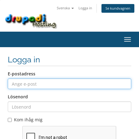
Svenska
Logga in
Se kundvagnen
Växla
navig
Logga in
E-postadress
Lösenord
Kom ihåg mig