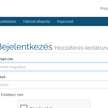
Mag
udásbázis
Hálózat állapota
Kapcsolat
Bejelentkezés
Hozzáférés korlátoz
mail cím
lszó
Emlékezz rám