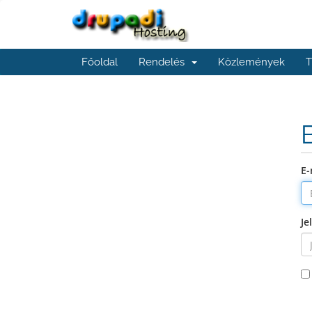
Főoldal
Rendelés
Közlemények
T
E-
Je