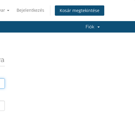
yar
Bejelentkezés
Kosár megtekintése
Fiók
va