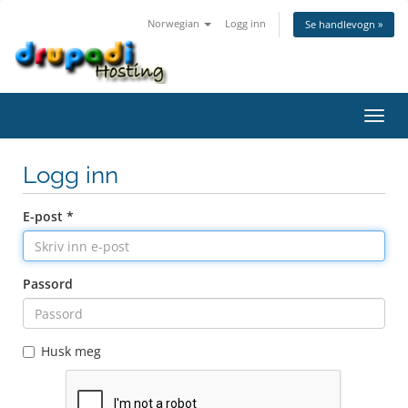
Norwegian
Logg inn
Se handlevogn »
Bytt
navig
Logg inn
E-post *
Passord
Husk meg