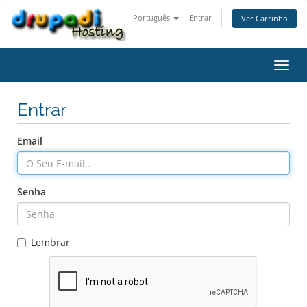
Português
Entrar
Ver Carrinho
Alter
nave
Entrar
Email
Senha
Lembrar