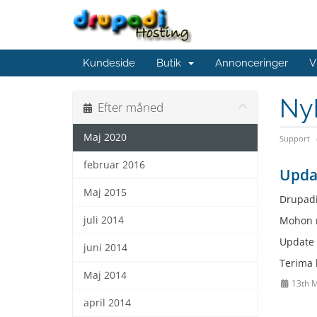
Kundeside
Butik
Annonceringer
V
Ny
Efter måned
Maj 2020
Support
februar 2016
Upda
Maj 2015
Drupadi
juli 2014
Mohon m
Update 
juni 2014
Terima 
Maj 2014
13th M
april 2014