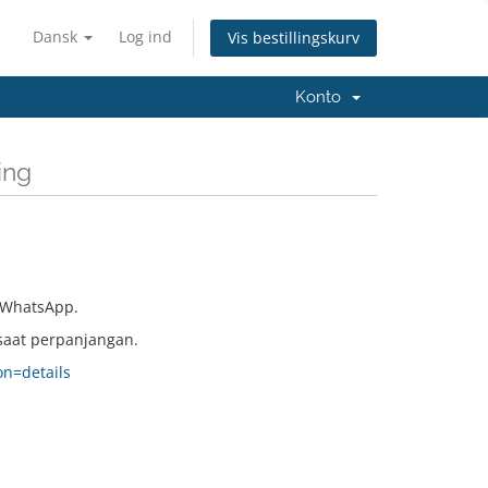
Dansk
Log ind
Vis bestillingskurv
Konto
ing
 WhatsApp.
saat perpanjangan.
on=details