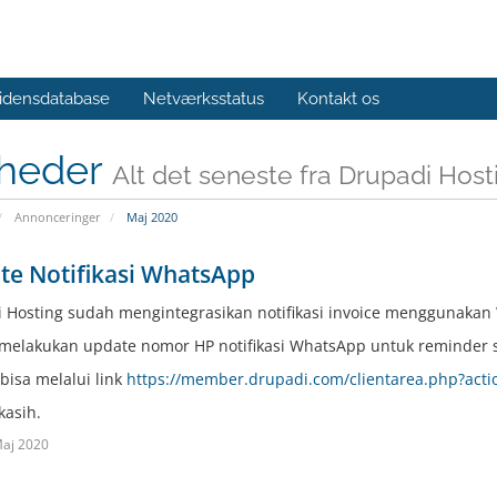
idensdatabase
Netværksstatus
Kontakt os
heder
Alt det seneste fra Drupadi Host
Annonceringer
Maj 2020
te Notifikasi WhatsApp
 Hosting sudah mengintegrasikan notifikasi invoice menggunakan
elakukan update nomor HP notifikasi WhatsApp untuk reminder 
bisa melalui link
https://member.drupadi.com/clientarea.php?acti
kasih.
aj 2020