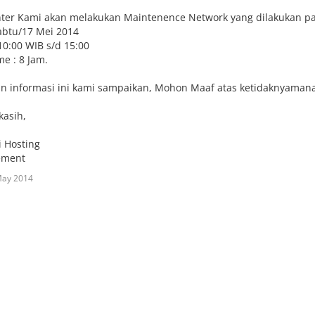
ter Kami akan melakukan Maintenence Network yang dilakukan pa
Sabtu/17 Mei 2014
10:00 WIB s/d 15:00
e : 8 Jam.
n informasi ini kami sampaikan, Mohon Maaf atas ketidaknyaman
kasih,
 Hosting
ment
May 2014