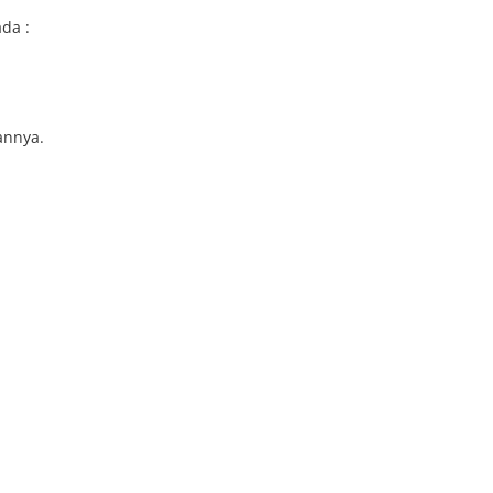
da :
annya.