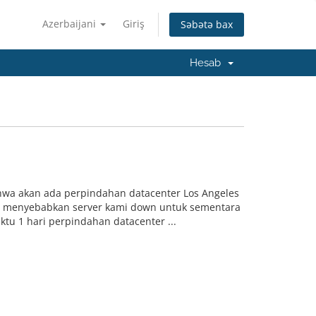
Azerbaijani
Giriş
Səbətə bax
Hesab
ahwa akan ada perpindahan datacenter Los Angeles
ga menyebabkan server kami down untuk sementara
tu 1 hari perpindahan datacenter ...