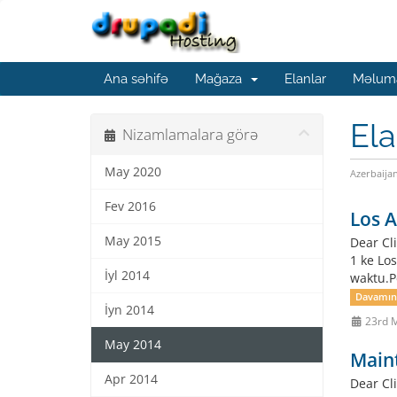
Ana səhifə
Mağaza
Elanlar
Məluma
Ela
Nizamlamalara görə
May 2020
Azerbaija
Fev 2016
Los A
May 2015
Dear Cl
1 ke Lo
İyl 2014
waktu.P
Davamını
İyn 2014
23rd 
May 2014
Main
Apr 2014
Dear Cli