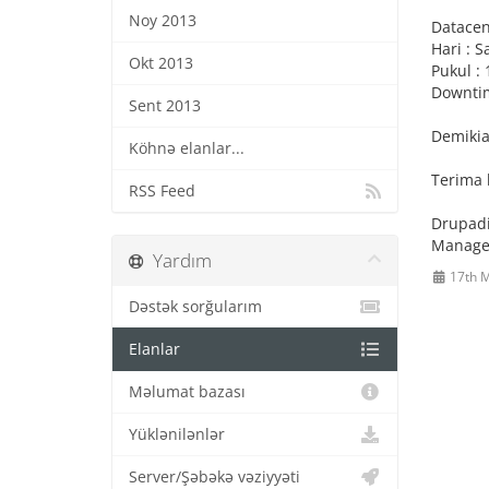
Noy 2013
Datacen
Hari : 
Okt 2013
Pukul : 
Downtim
Sent 2013
Demikia
Köhnə elanlar...
Terima 
RSS Feed
Drupadi
Manage
Yardım
17th 
Dəstək sorğularım
Elanlar
Məlumat bazası
Yüklənilənlər
Server/Şəbəkə vəziyyəti