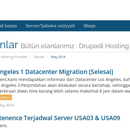
t bazası
Server/Şəbəkə vəziyyəti
Əlaqə
nlar
Bütün elanlarımız : Drupadi Hosting
n Hosting Provider
Elanlar
May 2014
ngeles 1 Datacenter Migration [Selesai]
ient,Kami mendapatkan informasi dari Datacenter Los Angeles, b
s Angeles 3.Perpindahan akan dilakukan secara bertahap, sehing
erkiraan down time kurang lebih selama maksimal 8 jam dalam wak
 oxu »
May 2014
tenence Terjadwal Server USA03 & USA09
ent,