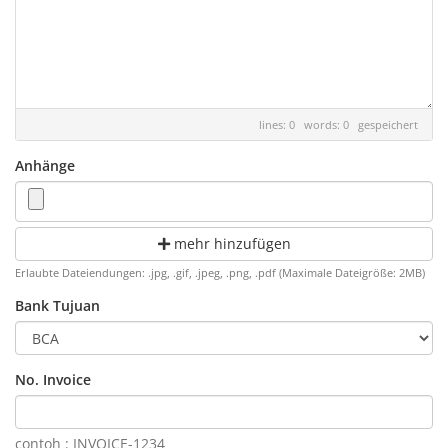
lines: 0 words: 0
gespeichert
Anhänge
mehr hinzufügen
Erlaubte Dateiendungen: .jpg, .gif, .jpeg, .png, .pdf (Maximale Dateigröße: 2MB)
Bank Tujuan
No. Invoice
contoh : INVOICE-1234