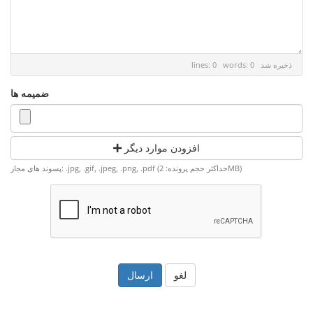
ذخیره شد
lines: 0 words: 0
ضمیمه ها
افزودن موارد دیگر
پسوند های مجاز: .jpg, .gif, .jpeg, .png, .pdf (حداکثر حجم پرونده: 2MB)
لغو