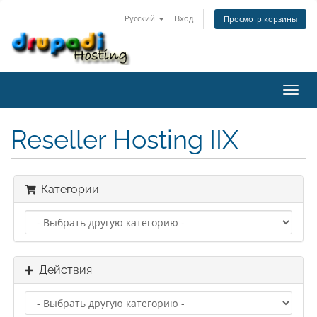
Русский
Вход
Просмотр корзины
Пере
нави
Reseller Hosting IIX
Категории
Действия