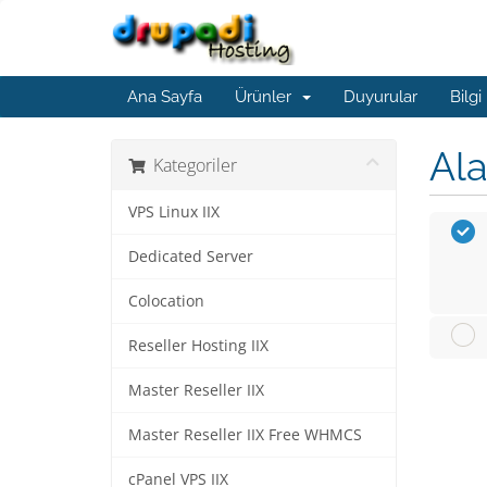
Ana Sayfa
Ürünler
Duyurular
Bilgi
Ala
Kategoriler
VPS Linux IIX
Dedicated Server
Colocation
Reseller Hosting IIX
Master Reseller IIX
Master Reseller IIX Free WHMCS
cPanel VPS IIX