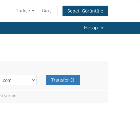
Türkçe
Giriş
Sepeti Görüntüle
Hesap
Transfer Et
istiyorum.