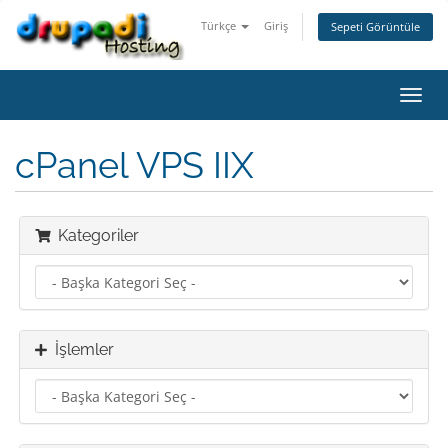
Türkçe
Giriş
Sepeti Görüntüle
Gezi
değiş
cPanel VPS IIX
Kategoriler
İşlemler