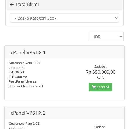
Para Birimi
cPanel VPS IIX 1
Guarantee Ram 1 GB
Sadece..
2 Core CPU
Rp.350.000,00
SSD 30 GB
1 IP Address
Aylık
Fee cPanel License
Bandwidth Unmetered
Satın Al
cPanel VPS IIX 2
Guarantee Ram 2 GB
Sadece..
2 Core CPU