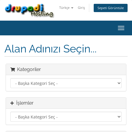
Türkçe
Giriş
Sepeti Görüntüle
Gezi
değiş
Alan Adınızı Seçin...
Kategoriler
İşlemler