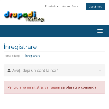
Română
Autentificare
Coșul meu
Navi
Toggl
Înregistrare
Portal clienți
Înregistrare
Aveți deja un cont la noi?
Pentru a vă înregistra, va rugăm
să plasați o comandă